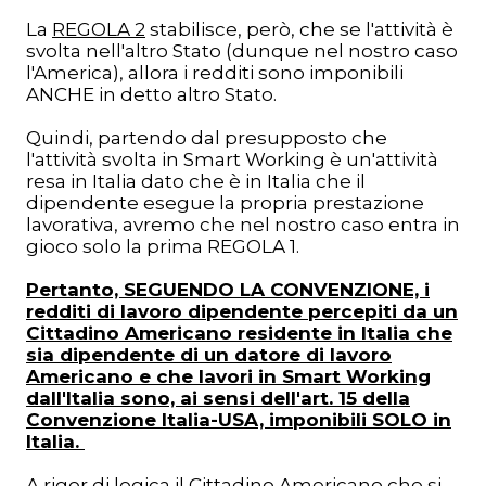
La
REGOLA 2
stabilisce, però, che se l'attività è
svolta nell'altro Stato (dunque nel nostro caso
l'America), allora i redditi sono imponibili
ANCHE in detto altro Stato.
Quindi, partendo dal presupposto che
l'attività svolta in Smart Working è un'attività
resa in Italia dato che è in Italia che il
dipendente esegue la propria prestazione
lavorativa, avremo che nel nostro caso entra in
gioco solo la prima REGOLA 1.
Pertanto, SEGUENDO LA CONVENZIONE, i
redditi di lavoro dipendente percepiti da un
Cittadino Americano residente in Italia che
sia dipendente di un datore di lavoro
Americano e che lavori in Smart Working
dall'Italia sono, ai sensi dell'art. 15 della
Convenzione Italia-USA, imponibili SOLO in
Italia.
A rigor di logica il Cittadino Americano che si