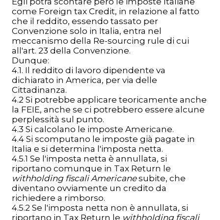
Egli potrà scontare però le imposte Italiane
come Foreign tax Credit, in relazione al fatto
che il reddito, essendo tassato per
Convenzione solo in Italia, entra nel
meccanismo della Re-sourcing rule di cui
all'art. 23 della Convenzione.
Dunque:
4.1. Il reddito di lavoro dipendente va
dichiarato in America, per via delle
Cittadinanza.
4.2 Si potrebbe applicare teoricamente anche
la FEIE, anche se ci potrebbero essere alcune
perplessità sul punto.
4.3 Si calcolano le imposte Americane.
4.4 Si scomputano le imposte già pagate in
Italia e si determina l'imposta netta.
4.5.1 Se l'imposta netta è annullata, si
riportano comunque in Tax Return le
withholding fiscali Americane
subite, che
diventano ovviamente un credito da
richiedere a rimborso.
4.5.2 Se l'imposta netta non è annullata, si
riportano in Tax Return le
withholding fiscali