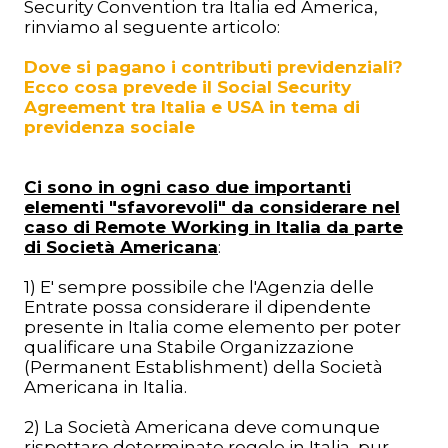
Security Convention tra Italia ed America,
rinviamo al seguente articolo:
Dove si pagano i contributi previdenziali?
Ecco cosa prevede il Social Security
Agreement tra Italia e USA in tema di
previdenza sociale
Ci sono in ogni caso due importanti
elementi "sfavorevoli" da considerare nel
caso di Remote Working in Italia da parte
di Società Americana
:
1) E' sempre possibile che l'Agenzia delle
Entrate possa considerare il dipendente
presente in Italia come elemento per poter
qualificare una Stabile Organizzazione
(Permanent Establishment) della Società
Americana in Italia.
2) La Società Americana deve comunque
rispettare determinate regole in Italia, pur