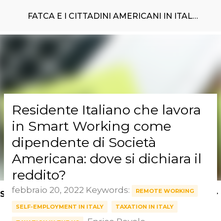
Passa ai contenuti principali
FATCA E I CITTADINI AMERICANI IN ITALIA
Residente Italiano che lavora
in Smart Working come
dipendente di Società
Americana: dove si dichiara il
reddito?
febbraio 20, 2022
Keywords:
REMOTE WORKING
SEARCH KEYWORDS HERE >
SELF-EMPLOYMENT IN ITALY
TAXATION IN ITALY