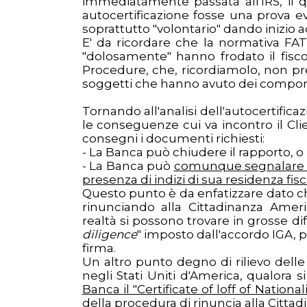
immediatamente passata all'IRS, il 
autocertificazione fosse una prova 
soprattutto "volontario" dando inizio 
E' da ricordare che la normativa FATC
"dolosamente" hanno frodato il fis
Procedure, che, ricordiamolo, non pr
soggetti che hanno avuto dei comporta
Tornando all'analisi dell'autocertifica
le conseguenze cui va incontro il Clie
consegni i documenti richiesti:
- La Banca può chiudere il rapporto, o ri
- La Banca può
comunque segnalare anc
presenza di indizi di sua residenza fi
Questo punto è da enfatizzare dato c
rinunciando alla Cittadinanza Americ
realtà si possono trovare in grosse diff
diligence
" imposto dall'accordo IGA, 
firma.
Un altro punto degno di rilievo delle 
negli Stati Uniti d'America, qualora
Banca il "Certificate of loff of Nationali
della procedura di rinuncia alla Citta