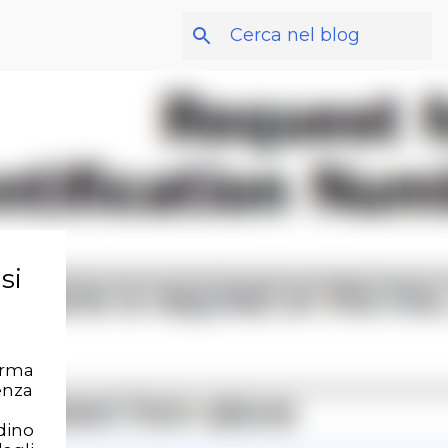
si
irma
enza
adino