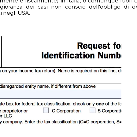
ente e fiscalmente) in Italia, o comunque fuori d
ggioranza dei casi non conscio dell'obbligo di d
i negli USA.