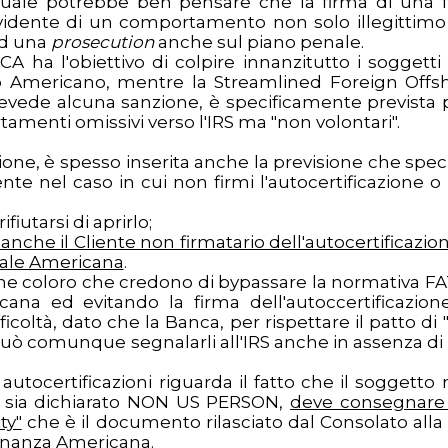
quale potrebbe ben pensare che la firma di una f
evidente di un comportamento non solo illegittim
ad una
prosecution
anche sul piano penale.
A ha l'obiettivo di colpire innanzitutto i soggetti
co Americano, mentre la Streamlined Foreign Offs
evede alcuna sanzione, è specificamente prevista p
menti omissivi verso l'IRS ma "non volontari".
zione, è spesso inserita anche la previsione che spec
nte nel caso in cui non firmi l'autocertificazione o
fiutarsi di aprirlo;
he il Cliente non firmatario dell'autocertificazion
scale Americana
.
he coloro che credono di bypassare la normativa F
ana ed evitando la firma dell'autoccertificazione
icoltà, dato che la Banca, per rispettare il patto di 
può comunque segnalarli all'IRS anche in assenza di 
autocertificazioni riguarda il fatto che il soggetto 
 si sia dichiarato NON US PERSON,
deve consegnare 
ty"
che è il documento rilasciato dal Consolato alla 
dinanza Americana.