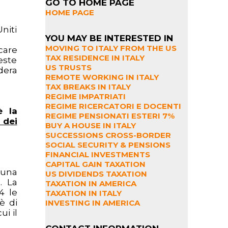
GO TO HOME PAGE
HOME PAGE
niti
YOU MAY BE INTERESTED IN
MOVING TO ITALY FROM THE US
care
TAX RESIDENCE IN ITALY
este
US TRUSTS
dera
REMOTE WORKING IN ITALY
TAX BREAKS IN ITALY
REGIME IMPATRIATI
REGIME RICERCATORI E DOCENTI
è la
REGIME PENSIONATI ESTERI 7%
 dei
BUY A HOUSE IN ITALY
SUCCESSIONS CROSS-BORDER
SOCIAL SECURITY & PENSIONS
FINANCIAL INVESTMENTS
CAPITAL GAIN TAXATION
 una
US DIVIDENDS TAXATION
. La
TAXATION IN AMERICA
4 le
TAXATION IN ITALY
è di
INVESTING IN AMERICA
ui il