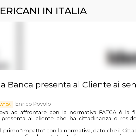
ERICANI IN ITALIA
Passa ai contenuti principali
la Banca presenta al Cliente ai sen
Enrico Povolo
FATCA
rova ad affrontare con la normativa FATCA è la f
a presenta al cliente che ha cittadinanza o resid
il primo "impatto" con la normativa, dato che il Citt