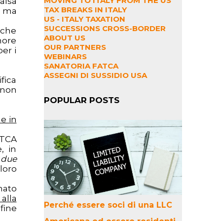
MOVING TO ITALY FROM THE US
alsa
TAX BREAKS IN ITALY
o ma
US - ITALY TAXATION
SUCCESSIONS CROSS-BORDER
 che
ABOUT US
hore
OUR PARTNERS
er i
WEBINARS
SANATORIA FATCA
ASSEGNI DI SUSSIDIO USA
ifica
 non
POPULAR POSTS
e in
ATCA
, in
"
due
loro
nato
alla
Perché essere soci di una LLC
fine