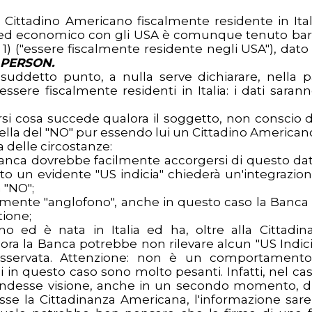
Cittadino Americano fiscalmente residente in Ital
le ed economico con gli USA è comunque tenuto bar
o 1) ("essere fiscalmente residente negli USA"), dato
 PERSON.
l suddetto punto, a nulla serve dichiarare, nella p
 essere fiscalmente residenti in Italia: i dati sarann
rsi cosa succede qualora il soggetto, non conscio d
ella del "NO" pur essendo lui un Cittadino American
 delle circostanze:
 Banca dovrebbe facilmente accorgersi di questo dat
 un evidente "US indicia" chiederà un'integrazion
 "NO";
mente "anglofono", anche in questo caso la Banca
tione;
o ed è nata in Italia ed ha, oltre alla Cittadin
lora la Banca potrebbe non rilevare alcun "US Indici
osservata. Attenzione: non è un comportament
i in questo caso sono molto pesanti. Infatti, nel cas
endesse visione, anche in un secondo momento, d
se la Cittadinanza Americana, l'informazione sar