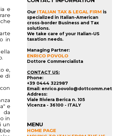
CONTACT INFORMATION
ia e
ITALIAN TAX & LEGAL FIRM
Our
is
rare
specialized in Italian-American
 che
cross-border Business and Tax
solutions.
arte
We take care of your Italian-US
o in
taxation needs.
Managing Partner:
ella
ENRICO POVOLO
o.
Dottore Commercialista
o e,
CONTACT US:
e di
Phone:
+39 0444 322987
 con
Email: enrico.povolo@dottcomm.net
Address:
Viale Riviera Berica n. 105
anza
Vicenza - 36100 - ITALY
a" e
o da
o in
i un
MENU
ebbe
HOME PAGE