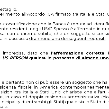
ettaglio.
erimento all'Accordo IGA firmato tra Italia e Stati U
'autocertificazione che la Banca è tenuta ad identifi
mente residenti negli USA". Spesso è affermato in qu
cisa, come diremo subito) che un soggetto si consi
a in possesso
di almeno uno dei seguenti requisiti
:
ne imprecisa, dato che
l'affermazione corretta 
a
US PERSON
qualora in possesso
di almeno uno
a
e pertanto non ci può essere un soggetto che ha
 residenza fiscale in America contemporaneamente
oni tra Italia e Stati Uniti chiarisce che all'art. 
e, in caso di doppia residenza amministrativa (cio
icipality di entrambi gli Stati) quale sia lo Stato di c
ale.