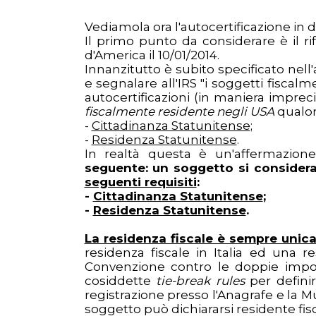
Vediamola ora l'autocertificazione in d
Il primo punto da considerare è il rif
d'America il 10/01/2014.
Innanzitutto è subito specificato nell
e segnalare all'IRS "i soggetti fiscal
autocertificazioni (in maniera impre
fiscalmente residente negli USA
qualor
-
Cittadinanza Statunitense
;
-
Residenza Statunitense
.
In realtà questa è un'affermazio
seguente:
un soggetto si consider
seguenti requisiti
:
-
Cittadinanza Statunitense
;
-
Residenza Statunitense
.
La residenza fiscale è sempre unic
residenza fiscale in Italia ed una
Convenzione contro le doppie imposizi
cosiddette
tie-break rules
per definir
registrazione presso l'Anagrafe e la Mun
soggetto può dichiararsi residente fisc