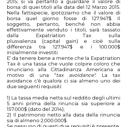
2015; si va pertanto a guardare il valore di
borsa di quei titoli alla data del 12 Marzo 2015.
Nella fattispecie, ipotizziamo che il valore di
borsa quel giorno fosse di 127.947$. Il
soggetto, pertanto, benché non abbia
effettivamente venduto i titoli, sarà tassato
dalla Expatriation Tax sulla
plusvalenza (capital gain) e cioè sulla
differenza tra 127.947$ e i 100.000$
inizialmente investiti.
E' da tenere bene a mente che la Expatriation
Tax è una tassa che vuole colpire coloro che
rinunciano alla Cittadinanza Americana a
motivo di una "
tax avoidance".
La tax
avoidance c'è qualora ci sia almeno uno dei
due seguenti requisiti:
1) La tassa media netta sul reddito degli ultimi
5 anni prima della rinuncia sia superiore a
157.000$ (dato del 2014);
2) Il patrimonio netto alla data della rinuncia
sia di almeno 2.000.000$.
Se nessuno di questi due requisiti è presente,