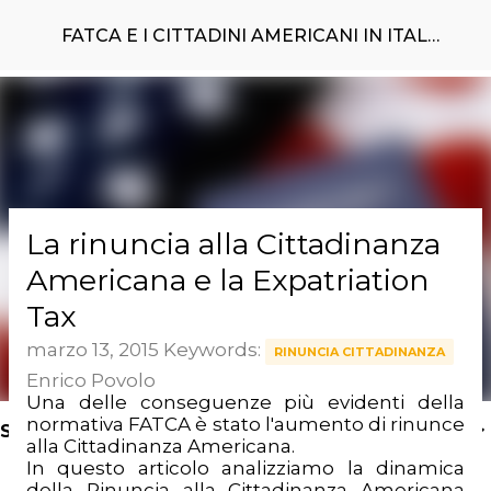
Passa ai contenuti principali
FATCA E I CITTADINI AMERICANI IN ITALIA
La rinuncia alla Cittadinanza
Americana e la Expatriation
Tax
marzo 13, 2015
Keywords:
RINUNCIA CITTADINANZA
Enrico Povolo
Una delle conseguenze più evidenti della
normativa FATCA è stato l'aumento di rinunce
SEARCH KEYWORDS HERE >
alla Cittadinanza Americana.
In questo articolo analizziamo la dinamica
della Rinuncia alla Cittadinanza Americana