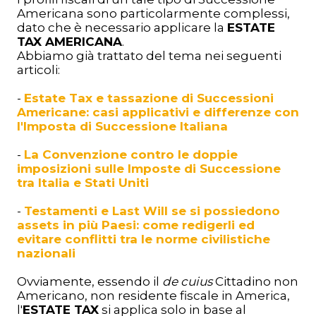
Americana sono particolarmente complessi,
dato che è necessario applicare la
ESTATE
TAX AMERICANA
.
Abbiamo già trattato del tema nei seguenti
articoli:
-
Estate Tax e tassazione di Successioni
Americane: casi applicativi e differenze con
l'Imposta di Successione Italiana
-
La Convenzione contro le doppie
imposizioni sulle Imposte di Successione
tra Italia e Stati Uniti
-
Testamenti e Last Will se si possiedono
assets in più Paesi: come redigerli ed
evitare conflitti tra le norme civilistiche
nazionali
Ovviamente, essendo il
de cuius
Cittadino non
Americano, non residente fiscale in America,
l'
ESTATE TAX
si applica solo in base al