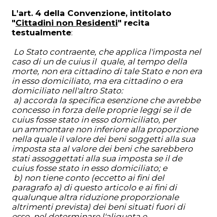
L'art. 4 della Convenzione, intitolato
"
Cittadini non Residenti
" recita
testualmente
:
Lo Stato contraente, che applica l'imposta nel
caso di un de cuius il
quale, al tempo della
morte, non era cittadino di tale Stato e non era
in
esso domiciliato, ma era cittadino o era
domiciliato nell'altro Stato:
a) accorda la specifica esenzione che avrebbe
concesso in forza delle
proprie leggi se il de
cuius fosse stato in esso domiciliato, per
un
ammontare non inferiore alla proporzione
nella quale il valore dei beni
soggetti alla sua
imposta sta al valore dei beni che sarebbero
stati
assoggettati alla sua imposta se il de
cuius fosse stato in esso
domiciliato; e
b) non tiene conto (eccetto ai fini del
paragrafo a) di questo articolo e
ai fini di
qualunque altra riduzione proporzionale
altrimenti prevista) dei
beni situati fuori di
esso, nel determinare l'aliquota e