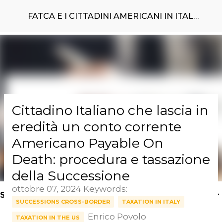
Passa ai contenuti principali
FATCA E I CITTADINI AMERICANI IN ITALIA
Cittadino Italiano che lascia in
eredità un conto corrente
Americano Payable On
Death: procedura e tassazione
della Successione
ottobre 07, 2024
Keywords:
SEARCH KEYWORDS HERE >
SUCCESSIONS CROSS-BORDER
TAXATION IN ITALY
Enrico Povolo
TAXATION IN THE US