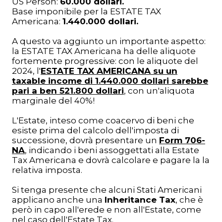
US Person:
60.000 dollari.
Base imponibile per la ESTATE TAX
Americana:
1.440.000 dollari.
A questo va aggiunto un importante aspetto:
la ESTATE TAX Americana ha delle aliquote
fortemente progressive: c
on le aliquote del
2024, l'
ESTATE TAX AMERICANA su un
taxable income di 1.440.000 dollari sarebbe
pari a ben 521.800 dollari
, con un'aliquota
marginale del 40%!
L'Estate, inteso come coacervo di beni che
esiste prima del calcolo dell'imposta di
successione, dovrà presentare un
Form 706-
NA
, indicando i beni assoggettati alla Estate
Tax Americana e dovrà calcolare e pagare la la
relativa imposta.
Si tenga presente che alcuni Stati Americani
applicano anche una
Inheritance Tax
, che è
però in capo all'erede e non all'Estate, come
nel caso dell'Estate Tax.