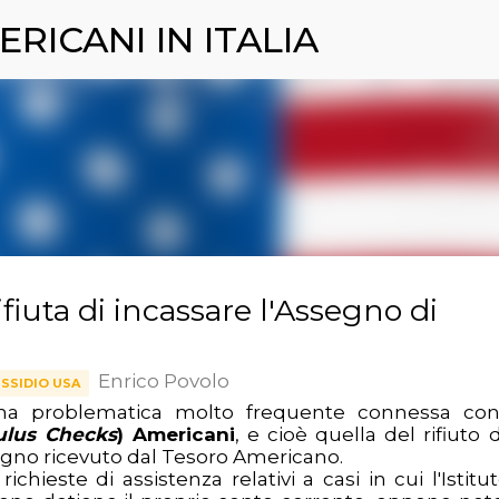
ERICANI IN ITALIA
Passa ai contenuti principali
rifiuta di incassare l'Assegno di
Enrico Povolo
USSIDIO USA
una problematica molto frequente connessa con
ulus Checks
) Americani
, e cioè quella del rifiuto 
segno ricevuto dal Tesoro Americano.
richieste di assistenza relativi a casi in cui l'Istitu