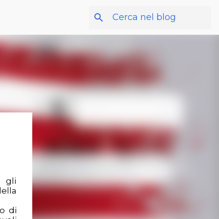
 gli
della
to di