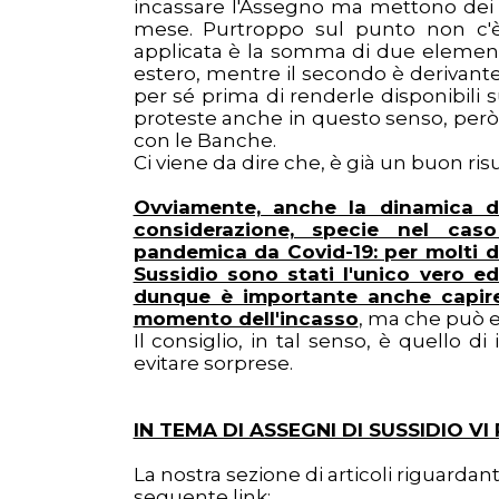
incassare l'Assegno ma mettono dei
mese. Purtroppo sul punto non c'è
applicata è la somma di due elementi
estero, mentre il secondo è derivant
per sé prima di renderle disponibili 
proteste anche in questo senso, però 
con le Banche.
Ci viene da dire che, è già un buon risu
Ovviamente, anche la dinamica d
considerazione, specie nel caso 
pandemica da Covid-19: per molti di
Sussidio sono stati l'unico vero ed
dunque è importante anche capire
momento dell'incasso
, ma che può e
Il consiglio, in tal senso, è quello
evitare sorprese.
IN TEMA DI ASSEGNI DI SUSSIDIO V
La nostra sezione di articoli riguardan
seguente link: