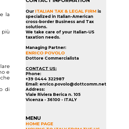
CONTACT INFORMATION
ITALIAN TAX & LEGAL FIRM
Our
is
e la
specialized in Italian-American
cross-border Business and Tax
solutions.
 più
We take care of your Italian-US
taxation needs.
Managing Partner:
ENRICO POVOLO
Dottore Commercialista
lare
CONTACT US:
no e
Phone:
lche
+39 0444 322987
Email: enrico.povolo@dottcomm.net
o di
Address:
Viale Riviera Berica n. 105
Vicenza - 36100 - ITALY
MENU
HOME PAGE