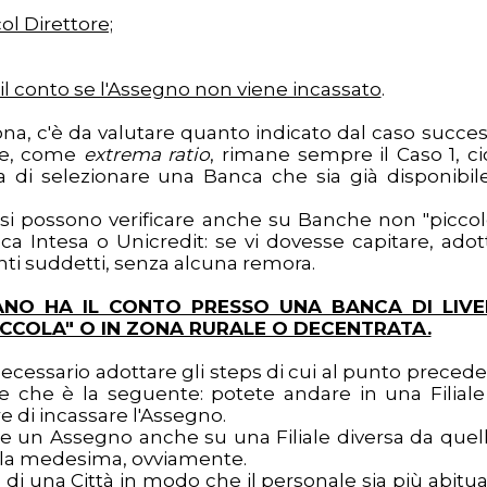
ol Direttore;
il conto se l'Assegno non viene incassato
.
na, c'è da valutare quanto indicato dal caso succes
ure, come
extrema ratio
, rimane sempre il Caso 1, cio
a di selezionare una Banca che sia già disponibil
 si possono verificare anche su Banche non "piccol
nca Intesa o Unicredit: se vi dovesse capitare, adot
nti suddetti, senza alcuna remora.
CANO HA IL CONTO PRESSO UNA BANCA DI LIV
"PICCOLA" O IN ZONA RURALE O DECENTRATA.
cessario adottare gli steps di cui al punto precede
e che è la seguente: potete andare in una Filiale
re di incassare l'Assegno.
 un Assegno anche su una Filiale diversa da quell
ia la medesima, ovviamente.
e di una Città in modo che il personale sia più abitua