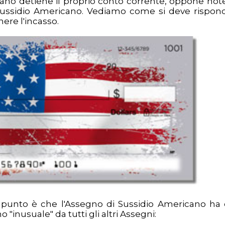
cano detiene il proprio conto corrente, oppone note
di Sussidio Americano. Vediamo come si deve rispon
nere l'incasso.
l punto è che l'Assegno di Sussidio Americano ha
"inusuale" da tutti gli altri Assegni: