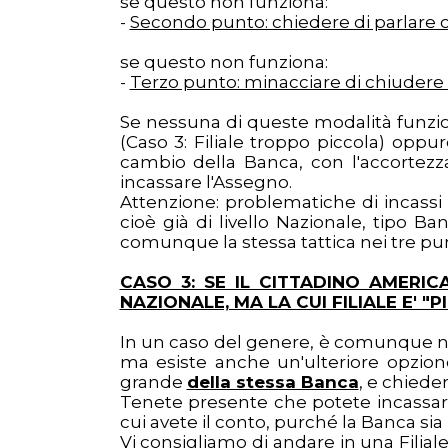
se questo non funziona:
-
Secondo punto: chiedere di parlare c
se questo non funziona:
-
Terzo punto: minacciare di chiudere 
Se nessuna di queste modalità funzio
(Caso 3: Filiale troppo piccola) opp
cambio della Banca, con l'accortezz
incassare l'Assegno.
Attenzione: problematiche di incassi
cioè già di livello Nazionale, tipo Ba
comunque la stessa tattica nei tre pu
CASO 3: SE IL CITTADINO AMERI
NAZIONALE, MA LA CUI FILIALE E' 
In un caso del genere, è comunque ne
ma esiste anche un'ulteriore opzion
grande
della stessa Banca
, e chiede
Tenete presente che potete incassare
cui avete il conto, purché la Banca s
Vi consigliamo di andare in una Filial