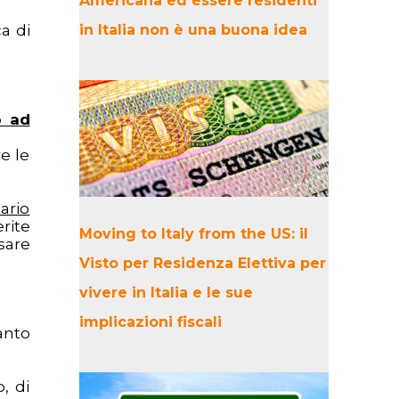
Americana ed essere residenti
a di
in Italia non è una buona idea
o ad
re le
ario
rite
Moving to Italy from the US: il
ssare
Visto per Residenza Elettiva per
vivere in Italia e le sue
implicazioni fiscali
anto
, di