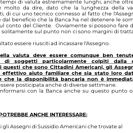
 tempi di valuta estremamente lunghi, anche oltr
 molto da dire, dato che la lunghezza della va
, di cui uno tecnico connesso al fatto che l'Asseg
e dal beneficio che la Banca ha nel detenere le s
sul conto del Cliente. Ovviamente si possono fare d
solitamente sul punto non ci sono margini di tratta
ltato essere riusciti ad incassare l'Assegno.
ella valuta deve essere comunque ben tenut
di soggetti particolarmente colpiti dalla c
 questi che sono Cittadini Americani, gli Assegn
 effettivo aiuto familiare che sia stato loro da
 che la disponibilità bancaria non è immediat
ssere posticipata anche di diverse settimane.
 di informarsi con la Banca anche su questo punto 
I POTREBBE ANCHE INTERESSARE:
ti gli Assegni di Sussidio Americani che trovate al