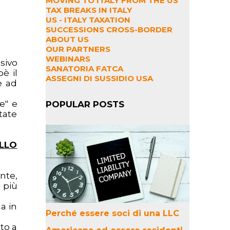
MOVING TO ITALY FROM THE US
TAX BREAKS IN ITALY
US - ITALY TAXATION
SUCCESSIONS CROSS-BORDER
ABOUT US
OUR PARTNERS
WEBINARS
sivo
SANATORIA FATCA
è il
ASSEGNI DI SUSSIDIO USA
e ad
e" e
POPULAR POSTS
tate
ELLO
nte,
 più
a in
Perché essere soci di una LLC
to a