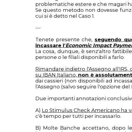
problematiche estere e che magari ha
Se questo metodo non dovesse funzion
cui si è detto nel Caso 1.
---
Tenete presente che,
seguendo ques
incassare l'
Economic Impact Payme
La cosa, dunque, è senz'altro fattibile
persone o le filiali disponibili a farlo.
Rimandare indietro l'Assegno all'IRS, 
su IBAN Italiano,
n
on è assolutament
dai cassieri (non disponibili ad incass
l'Assegno (salvo seguire l'opzione del
Due importanti annotazioni conclusiv
A)
Lo Stimulus Check Americano ha val
c'è tempo per tutti per incassarlo.
B) Molte Banche accettano, dopo le 