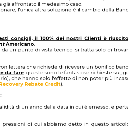
 già affrontato il medesimo caso.
are, l'unica altra soluzione è il cambio della Banc
ti consigli, il 100% dei nostri Clienti è riuscit
nt
Americano
.
 da un punto di vista tecnico: si tratta solo di trova
con lettera che richiede di ricevere un bonifico banc
e da fare
: queste sono le fantasiose richieste sugge
arlo), che hanno solo l'effetto di non poter più inca
Recovery Rebate Credit
).
e:
idità di un anno dalla data in cui è emesso
, e pert
pressioni di cui abbiamo detto in questo articolo