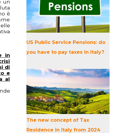
e un
luta
no è
omme
elle
tiva
US Public Service Pensions: do
you have to pay taxes in Italy?
e in
risi
i di
to e
a al
onde
The new concept of Tax
Residence in Italy from 2024