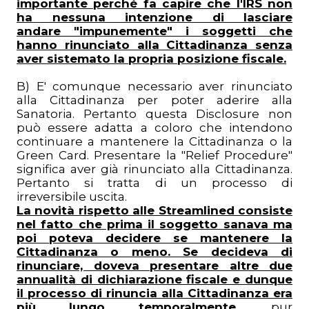
importante perché fa capire che l'IRS non
ha nessuna intenzione di lasciare
andare "impunemente" i soggetti che
hanno rinunciato alla Cittadinanza senza
aver sistemato la propria posizione fiscale.
B) E' comunque necessario aver rinunciato
alla Cittadinanza per poter aderire alla
Sanatoria. Pertanto questa Disclosure non
può essere adatta a coloro che intendono
continuare a mantenere la Cittadinanza o la
Green Card. Presentare la "Relief Procedure"
significa aver già rinunciato alla Cittadinanza.
Pertanto si tratta di un processo di
irreversibile uscita.
La novità rispetto alle Streamlined consiste
nel fatto che prima il soggetto sanava ma
poi poteva decidere se mantenere la
Cittadinanza o meno. Se decideva di
rinunciare, doveva presentare altre due
annualità di dichiarazione fiscale e dunque
il processo di rinuncia alla Cittadinanza era
più lungo temporalmente
, pur