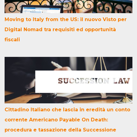
Moving to Italy from the US: il nuovo Visto per
Digital Nomad tra requisiti ed opportunità
fiscali
Cittadino Italiano che lascia in eredità un conto
corrente Americano Payable On Death:
procedura e tassazione della Successione