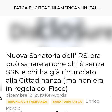
Passa ai contenuti principali
FATCA E I CITTADINI AMERICANI IN ITALIA
Nuova Sanatoria dell'IRS: ora
può sanare anche chi è senza
SSN e chi ha già rinunciato
alla Cittadinanza (ma non era
in regola col Fisco)
dicembre 13, 2019
Keywords:
SEARCH KEYWORDS HERE >
Enrico
RINUNCIA CITTADINANZA
SANATORIA FATCA
Povolo