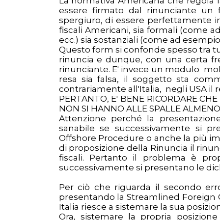
La normativa Americana che regola la
essere firmato dal rinunciante un 
spergiuro, di essere perfettamente in
fiscali Americani, sia formali (come a
ecc.) sia sostanziali (come ad esemp
Questo form si confonde spesso tra tut
rinuncia e dunque, con una certa 
rinunciante. E' invece un modulo mo
resa sia falsa, il soggetto sta co
contrariamente all'Italia, negli USA il 
PERTANTO, E' BENE RICORDARE CHE 
NON SI HANNO ALLE SPALLE ALMENO 
Attenzione perché la presentazion
sanabile se successivamente si pr
Offshore Procedure o anche la più im
di proposizione della Rinuncia il rinun
fiscali. Pertanto il problema è pr
successivamente si presentano le dich
Per ciò che riguarda il secondo err
presentando la Streamlined Foreign O
Italia riesce a sistemare la sua posizio
Ora, sistemare la propria posizion