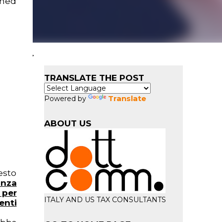
ined
TRANSLATE THE POST
Translate
Powered by
ABOUT US
esto
anza
 per
ITALY AND US TAX CONSULTANTS
enti