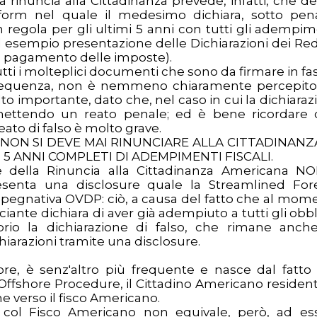
 rinuncia alla Cittadinanza prevede, infatti, che d
form nel quale il medesimo dichiara, sotto pen
 regola per gli ultimi 5 anni con tutti gli adempim
d esempio presentazione delle Dichiarazioni dei Redd
io pagamento delle imposte).
ti i molteplici documenti che sono da firmare in fas
frequenza, non è nemmeno chiaramente percepito
lto
importante, dato che, nel caso in cui la dichiaraz
mmettendo un reato penale; ed è bene ricordare 
reato di falso è molto grave.
NON SI DEVE MAI RINUNCIARE ALLA CITTADINANZ
5 ANNI COMPLETI DI ADEMPIMENTI FISCALI.
e della Rinuncia alla Cittadinanza Americana N
esenta una disclosure quale la Streamlined For
pegnativa OVDP: ciò, a causa del fatto che al mom
ciante dichiara di aver già adempiuto a tutti gli obb
oprio la dichiarazione di falso, che rimane anch
iarazioni tramite una disclosure.
ore, è senz'altro più frequente e nasce dal fatto
ffshore Procedure, il Cittadino Americano resident
ne verso il fisco Americano.
e col Fisco Americano non equivale, però, ad es