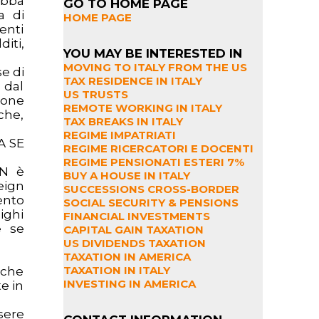
ebba
GO TO HOME PAGE
a di
HOME PAGE
enti
iti,
YOU MAY BE INTERESTED IN
MOVING TO ITALY FROM THE US
e di
TAX RESIDENCE IN ITALY
 dal
US TRUSTS
ione
REMOTE WORKING IN ITALY
che,
TAX BREAKS IN ITALY
REGIME IMPATRIATI
A SE
REGIME RICERCATORI E DOCENTI
REGIME PENSIONATI ESTERI 7%
ON è
BUY A HOUSE IN ITALY
eign
SUCCESSIONS CROSS-BORDER
ento
SOCIAL SECURITY & PENSIONS
lighi
FINANCIAL INVESTMENTS
e se
CAPITAL GAIN TAXATION
US DIVIDENDS TAXATION
TAXATION IN AMERICA
TAXATION IN ITALY
 che
INVESTING IN AMERICA
e in
sere