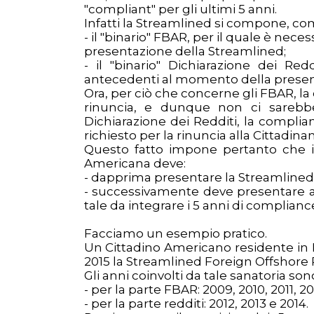
"compliant" per gli ultimi 5 anni.
Infatti la Streamlined si compone, come
- il "binario" FBAR, per il quale è nece
presentazione della Streamlined;
- il "binario" Dichiarazione dei Red
antecedenti al momento della presen
Ora, per ciò che concerne gli FBAR, la
rinuncia, e dunque non ci sarebb
Dichiarazione dei Redditi, la complian
richiesto per la rinuncia alla Cittadin
Questo fatto impone pertanto che il
Americana deve:
- dapprima presentare la Streamlined
- successivamente deve presentare al
tale da integrare i 5 anni di compliance
Facciamo un esempio pratico.
Un Cittadino Americano residente in 
2015 la Streamlined Foreign Offshore
Gli anni coinvolti da tale sanatoria son
- per la parte FBAR: 2009, 2010, 2011, 20
- per la parte redditi: 2012, 2013 e 2014.