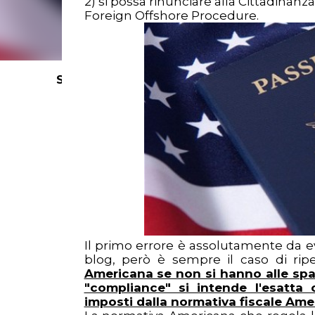
2) si possa rinunciare alla Cittadina
Foreign Offshore Procedure.
SEARCH KEYWORDS HERE >
Il primo errore è assolutamente da e
blog, però è sempre il caso di rip
Americana se non si hanno alle spa
"compliance" si intende l'esatta 
imposti dalla normativa fiscale Ame