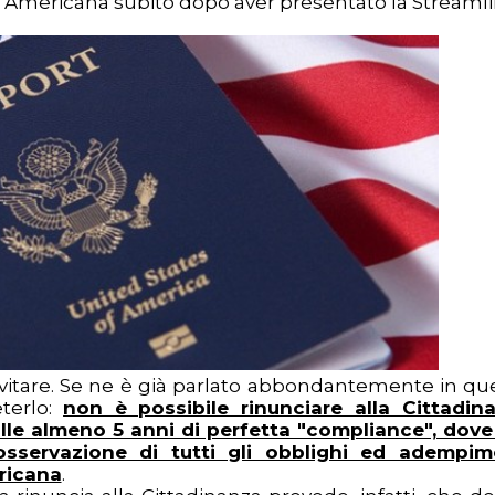
nza Americana subito dopo aver presentato la Streaml
vitare. Se ne è già parlato abbondantemente in qu
eterlo:
non è possibile rinunciare alla Cittadin
lle almeno 5 anni di perfetta "compliance", dove
osservazione di tutti gli obblighi ed adempim
ricana
.