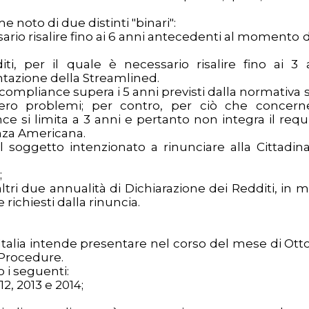
 noto di due distinti "binari":
ssario risalire fino ai 6 anni antecedenti al momento 
diti, per il quale è necessario risalire fino ai 3 
tazione della Streamlined.
 compliance supera i 5 anni previsti dalla normativa s
ero problemi; per contro, per ciò che concern
ce si limita a 3 anni e pertanto non integra il requi
anza Americana.
 soggetto intenzionato a rinunciare alla Cittadin
;
tri due annualità di Dichiarazione dei Redditi, in 
 richiesti dalla rinuncia.
Italia intende presentare nel corso del mese di Ott
 Procedure.
o i seguenti:
12, 2013 e 2014;