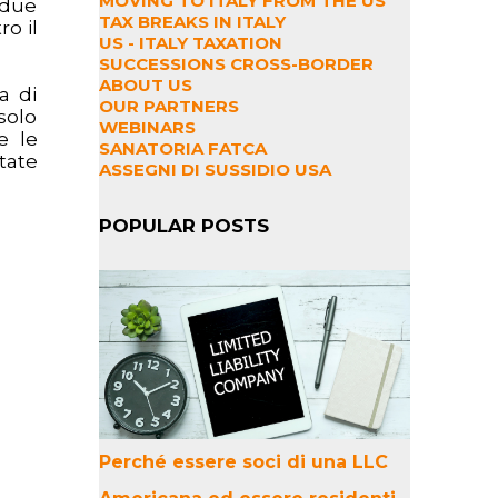
MOVING TO ITALY FROM THE US
 due
TAX BREAKS IN ITALY
o il
US - ITALY TAXATION
SUCCESSIONS CROSS-BORDER
ABOUT US
a di
OUR PARTNERS
solo
WEBINARS
e le
SANATORIA FATCA
tate
ASSEGNI DI SUSSIDIO USA
POPULAR POSTS
Perché essere soci di una LLC