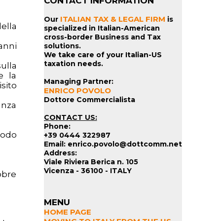
CONTACT INFORMATION
ITALIAN TAX & LEGAL FIRM
Our
is
della
specialized in Italian-American
cross-border Business and Tax
anni
solutions.
We take care of your Italian-US
taxation needs.
ulla
e la
Managing Partner:
sito
ENRICO POVOLO
Dottore Commercialista
anza
CONTACT US:
Phone:
modo
+39 0444 322987
Email: enrico.povolo@dottcomm.net
Address:
Viale Riviera Berica n. 105
Vicenza - 36100 - ITALY
obre
MENU
HOME PAGE